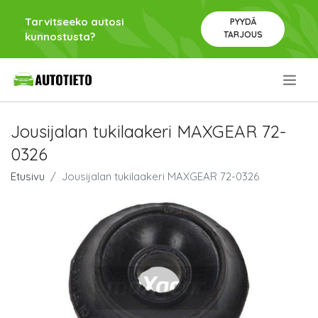
Tarvitseeko autosi
PYYDÄ
TARJOUS
kunnostusta?
.
Jousijalan tukilaakeri MAXGEAR 72-
0326
Etusivu
Jousijalan tukilaakeri MAXGEAR 72-0326