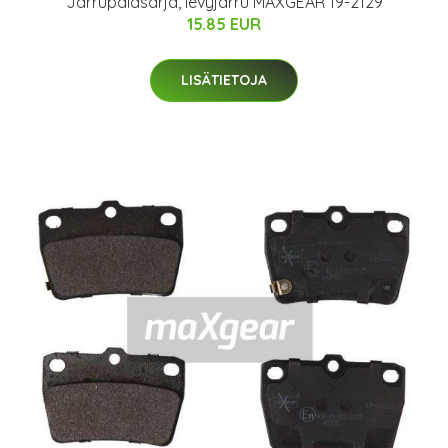
Jarrupalasarja, levyjarru MAXGEAR 19-2129
15.85 EUR
LISÄTIETOJA