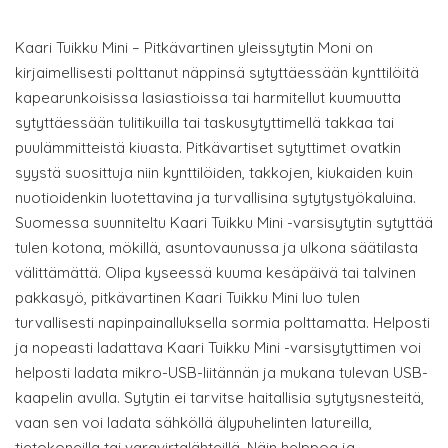
Kaari Tuikku Mini – Pitkävartinen yleissytytin Moni on
kirjaimellisesti polttanut näppinsä sytyttäessään kynttilöitä
kapearunkoisissa lasiastioissa tai harmitellut kuumuutta
sytyttäessään tulitikuilla tai taskusytyttimellä takkaa tai
puulämmitteistä kiuasta. Pitkävartiset sytyttimet ovatkin
syystä suosittuja niin kynttilöiden, takkojen, kiukaiden kuin
nuotioidenkin luotettavina ja turvallisina sytytystyökaluina.
Suomessa suunniteltu Kaari Tuikku Mini -varsisytytin sytyttää
tulen kotona, mökillä, asuntovaunussa ja ulkona säätilasta
välittämättä. Olipa kyseessä kuuma kesäpäivä tai talvinen
pakkasyö, pitkävartinen Kaari Tuikku Mini luo tulen
turvallisesti napinpainalluksella sormia polttamatta. Helposti
ja nopeasti ladattava Kaari Tuikku Mini -varsisytyttimen voi
helposti ladata mikro-USB-liitännän ja mukana tulevan USB-
kaapelin avulla. Sytytin ei tarvitse haitallisia sytytysnesteitä,
vaan sen voi ladata sähköllä älypuhelinten latureilla,
tietokoneilla tai varavirtalähteillä. Näin helppoa ja