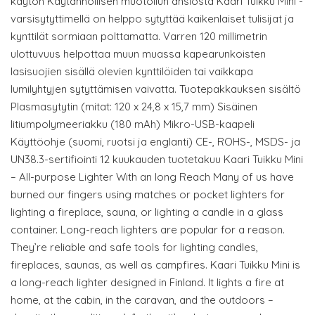
käytön Käytännöllisen muotoilun ansiosta Kaari Tuikku Mini -
varsisytyttimellä on helppo sytyttää kaikenlaiset tulisijat ja
kynttilät sormiaan polttamatta. Varren 120 millimetrin
ulottuvuus helpottaa muun muassa kapearunkoisten
lasisuojien sisällä olevien kynttilöiden tai vaikkapa
lumilyhtyjen sytyttämisen vaivatta. Tuotepakkauksen sisältö
Plasmasytytin (mitat: 120 x 24,8 x 15,7 mm) Sisäinen
litiumpolymeeriakku (180 mAh) Mikro-USB-kaapeli
Käyttöohje (suomi, ruotsi ja englanti) CE-, ROHS-, MSDS- ja
UN38.3-sertifiointi 12 kuukauden tuotetakuu Kaari Tuikku Mini
– All-purpose Lighter With an long Reach Many of us have
burned our fingers using matches or pocket lighters for
lighting a fireplace, sauna, or lighting a candle in a glass
container. Long-reach lighters are popular for a reason.
They’re reliable and safe tools for lighting candles,
fireplaces, saunas, as well as campfires. Kaari Tuikku Mini is
a long-reach lighter designed in Finland. It lights a fire at
home, at the cabin, in the caravan, and the outdoors –