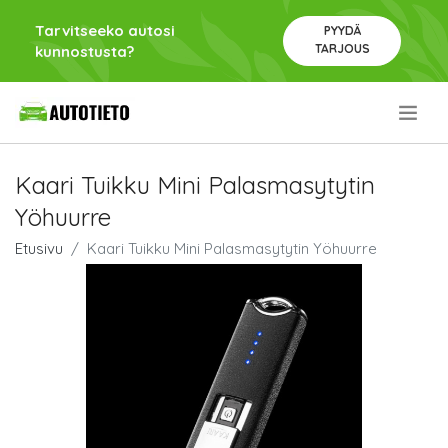
Tarvitseeko autosi
PYYDÄ
TARJOUS
kunnostusta?
.
Kaari Tuikku Mini Palasmasytytin
Yöhuurre
Etusivu
Kaari Tuikku Mini Palasmasytytin Yöhuurre