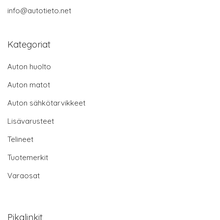
info@autotieto.net
Kategoriat
Auton huolto
Auton matot
Auton sähkötarvikkeet
Lisävarusteet
Telineet
Tuotemerkit
Varaosat
Pikalinkit