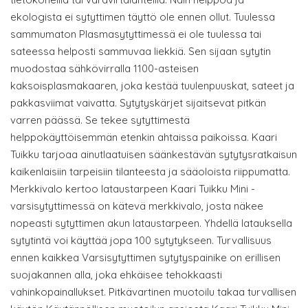
ekologista ei sytyttimen täyttö ole ennen ollut. Tuulessa
sammumaton Plasmasytyttimessä ei ole tuulessa tai
sateessa helposti sammuvaa liekkiä. Sen sijaan sytytin
muodostaa sähkövirralla 1100-asteisen
kaksoisplasmakaaren, joka kestää tuulenpuuskat, sateet ja
pakkasviimat vaivatta. Sytytyskärjet sijaitsevat pitkän
varren päässä. Se tekee sytyttimestä
helppokäyttöisemmän etenkin ahtaissa paikoissa. Kaari
Tuikku tarjoaa ainutlaatuisen säänkestävän sytytysratkaisun
kaikenlaisiin tarpeisiin tilanteesta ja sääoloista riippumatta.
Merkkivalo kertoo lataustarpeen Kaari Tuikku Mini -
varsisytyttimessä on kätevä merkkivalo, josta näkee
nopeasti sytyttimen akun lataustarpeen. Yhdellä latauksella
sytytintä voi käyttää jopa 100 sytytykseen. Turvallisuus
ennen kaikkea Varsisytyttimen sytytyspainike on erillisen
suojakannen alla, joka ehkäisee tehokkaasti
vahinkopainallukset. Pitkävartinen muotoilu takaa turvallisen