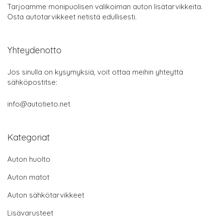
Tarjoamme monipuolisen valikoiman auton lisätarvikkeita.
Osta autotarvikkeet netistä edullisesti.
Yhteydenotto
Jos sinulla on kysymyksiä, voit ottaa meihin yhteyttä
sähköpostitse:
info@autotieto.net
Kategoriat
Auton huolto
Auton matot
Auton sähkötarvikkeet
Lisävarusteet