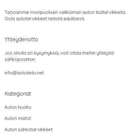
Tarjoamme monipuolisen valikoiman auton lisätarvikkeita.
Osta autotarvikkeet netistä edullisesti.
Yhteydenotto
Jos sinulla on kysymyksiä, voit ottaa meihin yhteyttä
sähköpostitse:
info@autotieto.net
Kategoriat
Auton huolto
Auton matot
Auton sähkötarvikkeet