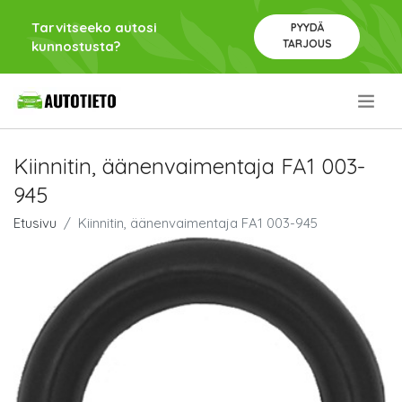
Tarvitseeko autosi
PYYDÄ
TARJOUS
kunnostusta?
.
Kiinnitin, äänenvaimentaja FA1 003-
945
Etusivu
Kiinnitin, äänenvaimentaja FA1 003-945