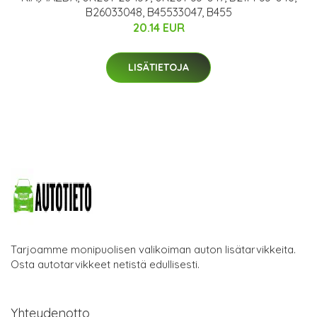
B26033048, B45533047, B455
20.14 EUR
LISÄTIETOJA
Tarjoamme monipuolisen valikoiman auton lisätarvikkeita.
Osta autotarvikkeet netistä edullisesti.
Yhteydenotto