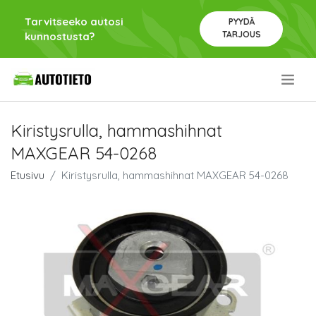
Tarvitseeko autosi
PYYDÄ
TARJOUS
kunnostusta?
.
Kiristysrulla, hammashihnat
MAXGEAR 54-0268
Etusivu
Kiristysrulla, hammashihnat MAXGEAR 54-0268