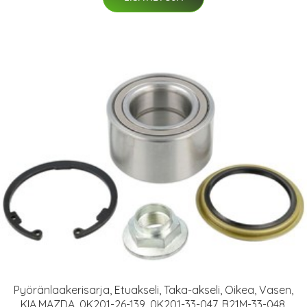
Pyöränlaakerisarja, Etuakseli, Taka-akseli, Oikea, Vasen,
KIA,MAZDA, 0K201-26-139, 0K201-33-047, B21M-33-048,