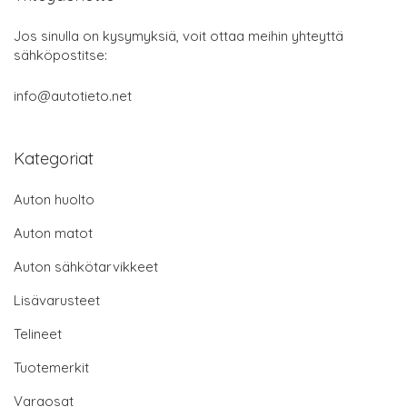
Jos sinulla on kysymyksiä, voit ottaa meihin yhteyttä
sähköpostitse:
info@autotieto.net
Kategoriat
Auton huolto
Auton matot
Auton sähkötarvikkeet
Lisävarusteet
Telineet
Tuotemerkit
Varaosat