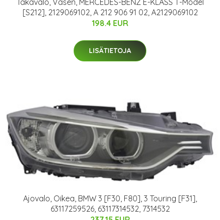
Takavalo, Vasen, MERCEDES-BENZ E-KLASS T-Model
[S212], 2129069102, A 212 906 91 02, A2129069102
198.4 EUR
LISÄTIETOJA
Ajovalo, Oikea, BMW 3 [F30, F80], 3 Touring [F31],
63117259526, 63117314532, 7314532
237.15 EUR