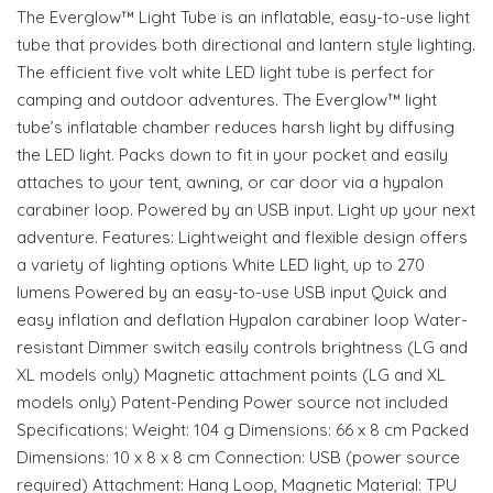
The Everglow™ Light Tube is an inflatable, easy-to-use light
tube that provides both directional and lantern style lighting.
The efficient five volt white LED light tube is perfect for
camping and outdoor adventures. The Everglow™ light
tube’s inflatable chamber reduces harsh light by diffusing
the LED light. Packs down to fit in your pocket and easily
attaches to your tent, awning, or car door via a hypalon
carabiner loop. Powered by an USB input. Light up your next
adventure. Features: Lightweight and flexible design offers
a variety of lighting options White LED light, up to 270
lumens Powered by an easy-to-use USB input Quick and
easy inflation and deflation Hypalon carabiner loop Water-
resistant Dimmer switch easily controls brightness (LG and
XL models only) Magnetic attachment points (LG and XL
models only) Patent-Pending Power source not included
Specifications: Weight: 104 g Dimensions: 66 x 8 cm Packed
Dimensions: 10 x 8 x 8 cm Connection: USB (power source
required) Attachment: Hang Loop, Magnetic Material: TPU