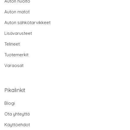
Auton huolto
Auton matot
Auton sähkötarvikkeet
Lisävarusteet
Telineet
Tuotemerkit
Varaosat
Pikalinkit
Blogi
Ota yhteyttä
Käyttöehdot