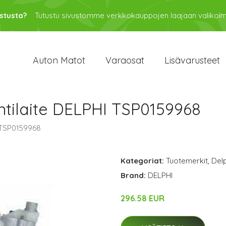
stusta?
Tutustu sivustomme verkkokauppojen laajaan valikoi
Auton Matot
Varaosat
Lisävarusteet
ntilaite DELPHI TSP0159968
I TSP0159968
Kategoriat:
Tuotemerkit
,
Delp
Brand:
DELPHI
296.58 EUR