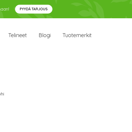
maan!
PYYDÄ TARJOUS
Telineet
Blogi
Tuotemerkit
hi