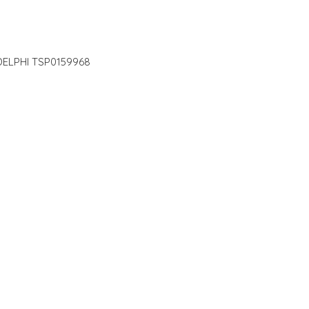
e DELPHI TSP0159968