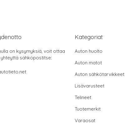
ydenotto
Kategoriat
nulla on kysymyksiä, voit ottaa
Auton huolto
 yhteyttä sähköpostitse:
Auton matot
utotieto.net
Auton sähkötarvikkeet
Lisävarusteet
Telineet
Tuotemerkit
Varaosat