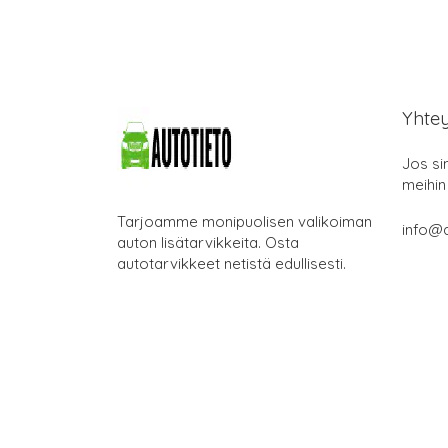
Yhte
Jos si
meihin
Tarjoamme monipuolisen valikoiman
info@a
auton lisätarvikkeita. Osta
autotarvikkeet netistä edullisesti.