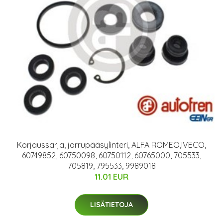
Korjaussarja, jarrupääsylinteri, ALFA ROMEO,IVECO,
60749852, 60750098, 60750112, 60765000, 705533,
705819, 795533, 9989018
11.01 EUR
LISÄTIETOJA