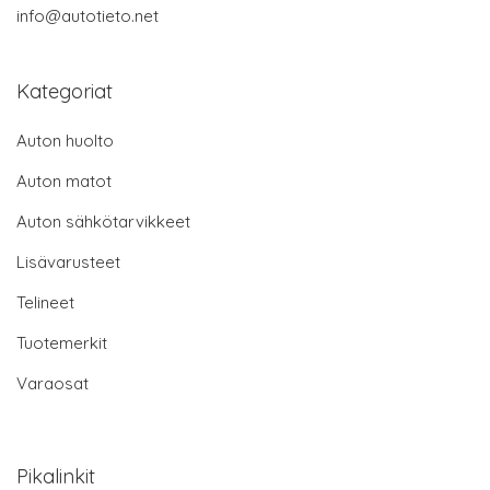
info@autotieto.net
Kategoriat
Auton huolto
Auton matot
Auton sähkötarvikkeet
Lisävarusteet
Telineet
Tuotemerkit
Varaosat
Pikalinkit