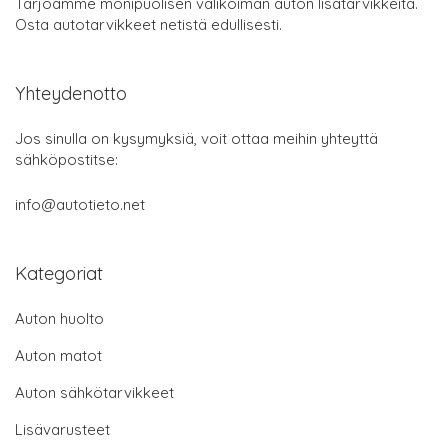
Tarjoamme monipuolisen valikoiman auton lisätarvikkeita.
Osta autotarvikkeet netistä edullisesti.
Yhteydenotto
Jos sinulla on kysymyksiä, voit ottaa meihin yhteyttä
sähköpostitse:
info@autotieto.net
Kategoriat
Auton huolto
Auton matot
Auton sähkötarvikkeet
Lisävarusteet