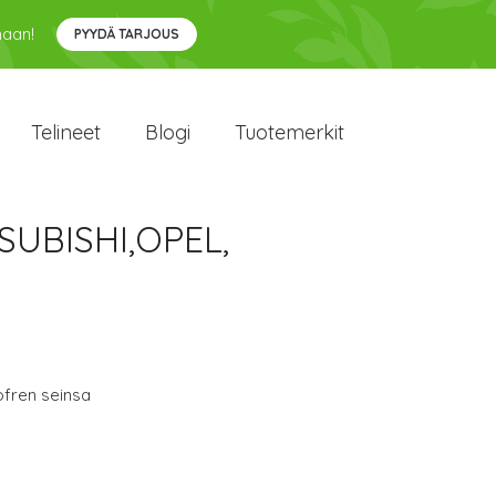
maan!
PYYDÄ TARJOUS
Telineet
Blogi
Tuotemerkit
TSUBISHI,OPEL,
ofren seinsa