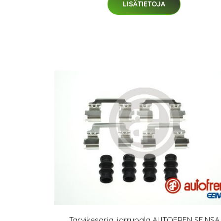
LISÄTIETOJA
Tarvikesarja, jarrupala AUTOFREN SEINSA