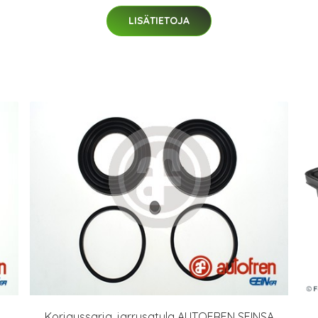
LISÄTIETOJA
Korjaussarja, jarrusatula AUTOFREN SEINSA