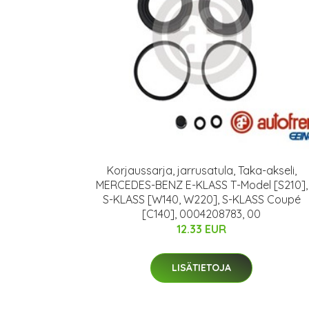
Korjaussarja, jarrusatula, Taka-akseli,
MERCEDES-BENZ E-KLASS T-Model [S210],
S-KLASS [W140, W220], S-KLASS Coupé
[C140], 0004208783, 00
12.33 EUR
LISÄTIETOJA