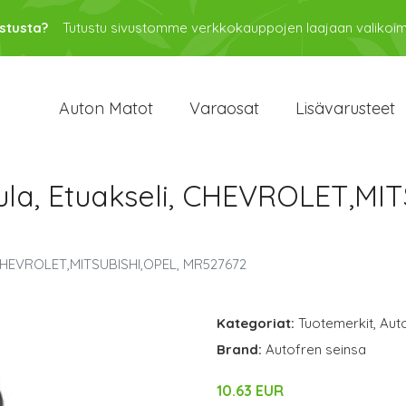
stusta?
Tutustu sivustomme verkkokauppojen laajaan valikoi
Auton Matot
Varaosat
Lisävarusteet
tula, Etuakseli, CHEVROLET,MI
i, CHEVROLET,MITSUBISHI,OPEL, MR527672
Kategoriat:
Tuotemerkit
,
Aut
Brand:
Autofren seinsa
10.63 EUR