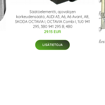
Säätöelementti, ajovalojen
korkeudensäätö, AUDI A3, A6, A6 Avant, A8,
SKODA OCTAVIA I, OCTAVIA Combi I, 1U0 941
295, 3B0 941 295 B, 4B0
29.15 EUR
LISÄTIETOJA