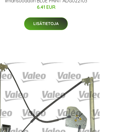
Ilmansuodatin BLUE PRINT ADG022103
6.41 EUR
LISÄTIETOJA