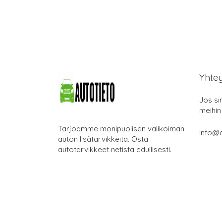
Yhte
Jos si
meihin
Tarjoamme monipuolisen valikoiman
info@a
auton lisätarvikkeita. Osta
autotarvikkeet netistä edullisesti.