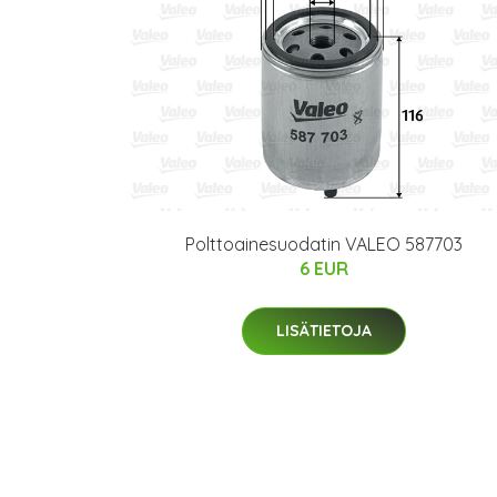
Polttoainesuodatin VALEO 587703
6 EUR
LISÄTIETOJA