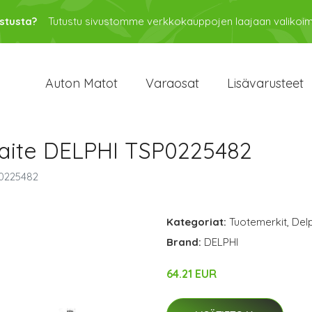
stusta?
Tutustu sivustomme verkkokauppojen laajaan valikoi
Auton Matot
Varaosat
Lisävarusteet
ilaite DELPHI TSP0225482
P0225482
Kategoriat:
Tuotemerkit
,
Delp
Brand:
DELPHI
64.21 EUR