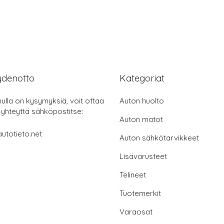
ydenotto
Kategoriat
nulla on kysymyksiä, voit ottaa
Auton huolto
 yhteyttä sähköpostitse:
Auton matot
utotieto.net
Auton sähkötarvikkeet
Lisävarusteet
Telineet
Tuotemerkit
Varaosat