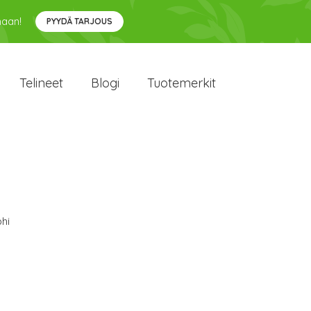
maan!
PYYDÄ TARJOUS
Telineet
Blogi
Tuotemerkit
hi