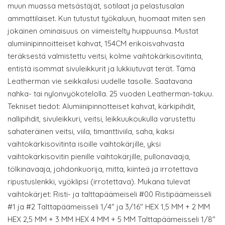
muun muassa metsästäjät, sotilaat ja pelastusalan
ammattilaiset. Kun tutustut työkaluun, huomaat miten sen
jokainen ominaisuus on viimeistelty huippuunsa. Mustat
alumiinipinnoitteiset kahvat, 154CM erikoisvahvasta
teräksestä valmistettu veitsi, kolme vaihtokärkisovitinta,
entistä isommat sivuleikkurit ja lukkiutuvat terät. Tämä
Leatherman vie seikkailusi uudelle tasolle. Saatavana
nahka- tai nylonvyökotelolla. 25 vuoden Leatherman-takuu.
Tekniset tiedot: Alumiinipinnotteiset kahvat, kärkipihdit,
nallipihdit, sivuleikkuri, veitsi, leikkuukoukulla varustettu
sahateräinen veitsi, viila, timanttiviila, saha, kaksi
vaihtokärkisovitinta isoille vaihtokärjille, yksi
vaihtokärkisovitin pienille vaihtokärjille, pullonavaaja,
tölkinavaaja, johdonkuorija, mitta, kiinteä ja irrotettava
ripustuslenkki, vyöklipsi (irrotettava). Mukana tulevat
vaihtokärjet: Risti- ja talttapäämeiseli #00 Ristipäämeisseli
#1 ja #2 Talttapäämeisseli 1/4" ja 3/16" HEX 1,5 MM + 2 MM
HEX 2,5 MM + 3 MM HEX 4 MM + 5 MM Talttapäämeisseli 1/8"