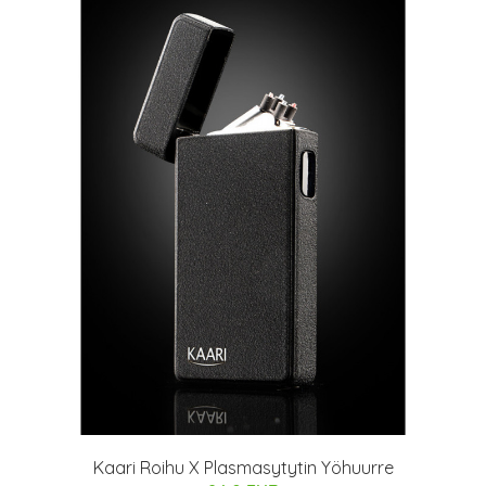
Kaari Roihu X Plasmasytytin Yöhuurre