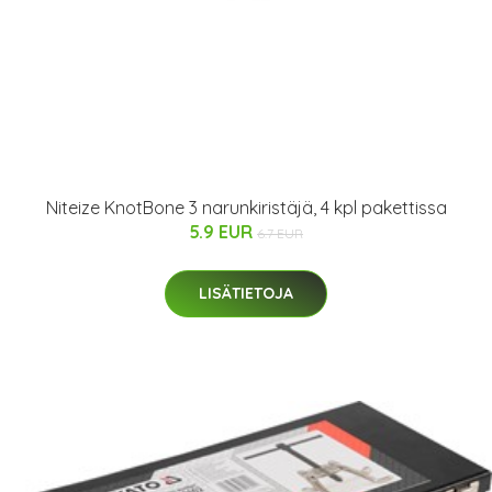
Niteize KnotBone 3 narunkiristäjä, 4 kpl pakettissa
5.9 EUR
6.7 EUR
LISÄTIETOJA