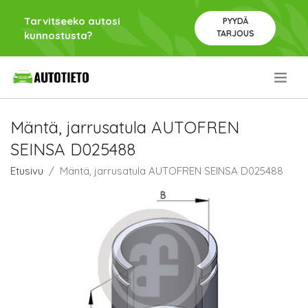
Tarvitseeko autosi
PYYDÄ
TARJOUS
kunnostusta?
.
Mäntä, jarrusatula AUTOFREN
SEINSA D025488
Etusivu
Mäntä, jarrusatula AUTOFREN SEINSA D025488