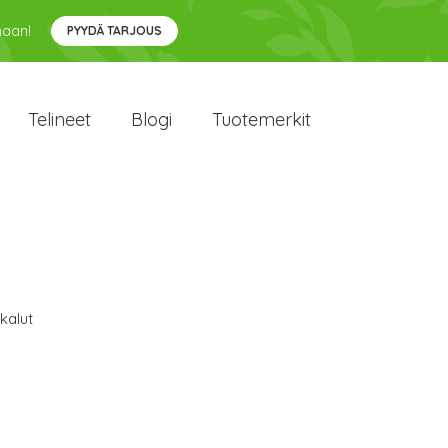
maan!
PYYDÄ TARJOUS
Telineet
Blogi
Tuotemerkit
kalut