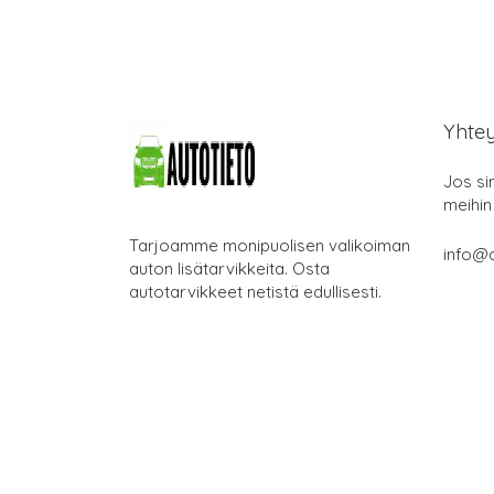
Yhte
Jos si
meihin
Tarjoamme monipuolisen valikoiman
info@a
auton lisätarvikkeita. Osta
autotarvikkeet netistä edullisesti.