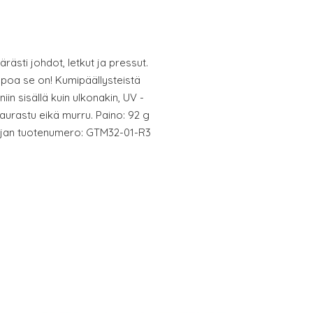
ärästi johdot, letkut ja pressut.
elppoa se on! Kumipäällysteistä
iin sisällä kuin ulkonakin, UV -
haurastu eikä murru. Paino: 92 g
istajan tuotenumero: GTM32-01-R3