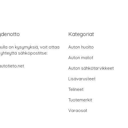
ydenotto
Kategoriat
nulla on kysymyksiä, voit ottaa
Auton huolto
 yhteyttä sähköpostitse:
Auton matot
utotieto.net
Auton sähkötarvikkeet
Lisävarusteet
Telineet
Tuotemerkit
Varaosat