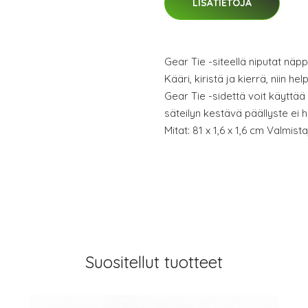
LISÄTIETOJA
Gear Tie -siteellä niputat näpp
Kääri, kiristä ja kierrä, niin h
Gear Tie -sidettä voit käyttää n
säteilyn kestävä päällyste ei 
Mitat: 81 x 1,6 x 1,6 cm Valm
Suositellut tuotteet