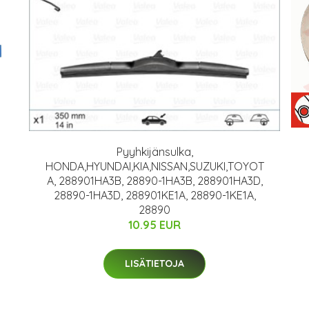
Pyyhkijänsulka,
HONDA,HYUNDAI,KIA,NISSAN,SUZUKI,TOYOT
A, 288901HA3B, 28890-1HA3B, 288901HA3D,
28890-1HA3D, 288901KE1A, 28890-1KE1A,
28890
10.95 EUR
LISÄTIETOJA