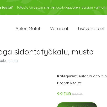
stusta?
Tutustu sivustomme verkkokauppojen laajaan valikoi
Auton Matot
Varaosat
Lisävarusteet
ega sidontatyökalu, musta
kalu, musta
Kategoriat:
Auton huolto
,
työ
Brand:
Nite Ize
9.9 EUR
11.9 EUR