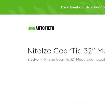
Tarvitseeko autosi kunno
NiteIze GearTie 32" M
Etusivu
NiteIze GearTie 32" Mega sidontatyö