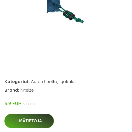
Kategoriat:
Auton huolto
,
työkalut
Brand:
NiteIze
5.9 EUR
6.7 EUR
LISÄTIETOJA