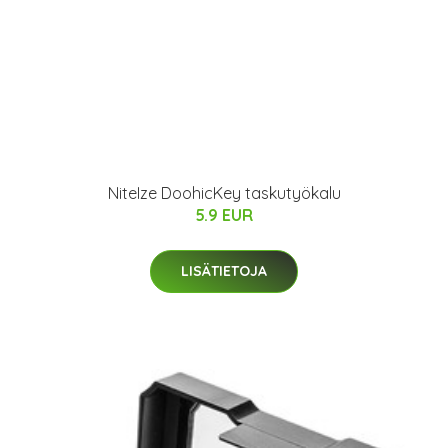
NiteIze DoohicKey taskutyökalu
5.9 EUR
LISÄTIETOJA