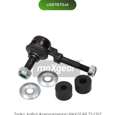
LISÄTIETOJA
Tanko, kallistuksenvaimennin MAXGEAR 72-1767