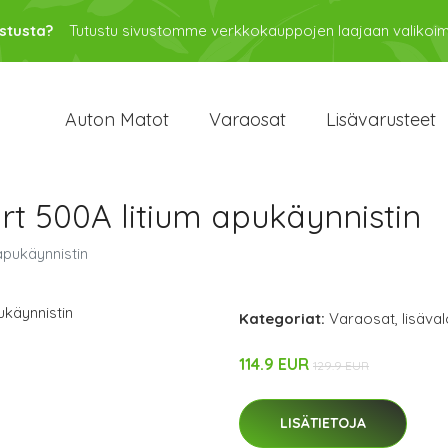
stusta?
Tutustu sivustomme verkkokauppojen laajaan valikoi
Auton Matot
Varaosat
Lisävarusteet
t 500A litium apukäynnistin
pukäynnistin
Kategoriat:
Varaosat
,
lisäval
114.9 EUR
129.9 EUR
LISÄTIETOJA