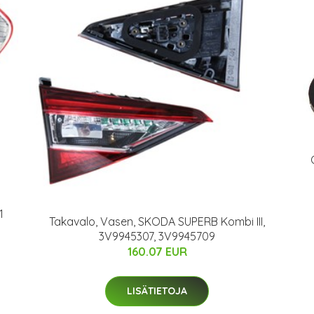
1
Takavalo, Vasen, SKODA SUPERB Kombi III,
3V9945307, 3V9945709
160.07 EUR
LISÄTIETOJA