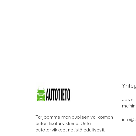
Yhte
Jos si
meihin
Tarjoamme monipuolisen valikoiman
info@a
auton lisätarvikkeita. Osta
autotarvikkeet netistä edullisesti.