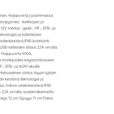
linen. Huippuvirta (uusimmassa
oripyörien, -kelkkojen ja
12V märkä-, geeli-, MF-, EFB- ja
eknologia ja käänteisen
edenkestävä IP65 kotelointi.
B-laitteiden lataus 2,1A virralla.
 Huippuvirta 500A,
ja mönkijöiden käynnistämiseen
F-, EFB- ja AGM-akuille
Manuaalinen ohitus täysin tyhjän
än kestävä teknologia ja
aus Vahva vedenkestävä IP65
s 2,1A virralla, sisäänrakennettu
eys 12 cm Syvyys 11 cm Paino