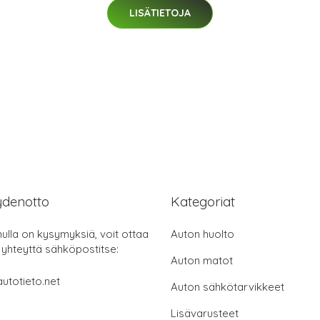
LISÄTIETOJA
ydenotto
Kategoriat
nulla on kysymyksiä, voit ottaa
Auton huolto
 yhteyttä sähköpostitse:
Auton matot
utotieto.net
Auton sähkötarvikkeet
Lisävarusteet