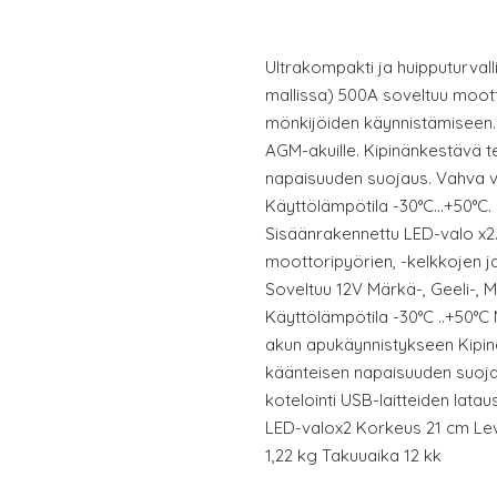
Ultrakompakti ja huipputurval
mallissa) 500A soveltuu moott
mönkijöiden käynnistämiseen. 
AGM-akuille. Kipinänkestävä t
napaisuuden suojaus. Vahva v
Käyttölämpötila -30°C…+50°C. US
Sisäänrakennettu LED-valo x2.
moottoripyörien, -kelkkojen 
Soveltuu 12V Märkä-, Geeli-, M
Käyttölämpötila -30°C ..+50°C 
akun apukäynnistykseen Kipin
käänteisen napaisuuden suoj
kotelointi USB-laitteiden latau
LED-valox2 Korkeus 21 cm Lev
1,22 kg Takuuaika 12 kk