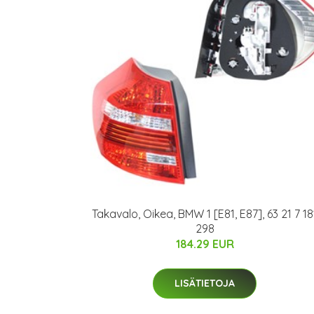
Takavalo, Oikea, BMW 1 [E81, E87], 63 21 7 18
298
184.29 EUR
LISÄTIETOJA