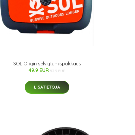
SOL Origin selviytymispakkaus
49.9 EUR
53.9 EUR
LISÄTIETOJA