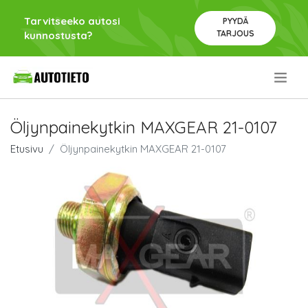
Tarvitseeko autosi
PYYDÄ
TARJOUS
kunnostusta?
.
Öljynpainekytkin MAXGEAR 21-0107
Etusivu
Öljynpainekytkin MAXGEAR 21-0107