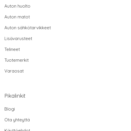
Auton huolto
Auton matot
Auton sähkötarvikkeet
Lisävarusteet
Telineet
Tuotemerkit
Varaosat
Pikalinkit
Blogi
Ota yhteyttä
Käyttöehdot