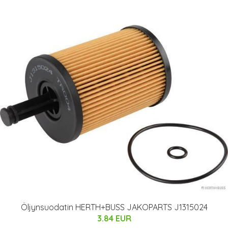
Öljynsuodatin HERTH+BUSS JAKOPARTS J1315024
3.84 EUR