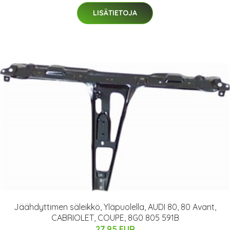
LISÄTIETOJA
Jäähdyttimen säleikkö, Yläpuolella, AUDI 80, 80 Avant,
CABRIOLET, COUPE, 8G0 805 591B
27.95 EUR