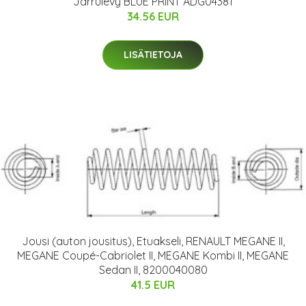
Jarrulevy BLUE PRINT ADG04381
34.56 EUR
LISÄTIETOJA
Jousi (auton jousitus), Etuakseli, RENAULT MEGANE II,
MEGANE Coupé-Cabriolet II, MEGANE Kombi II, MEGANE
Sedan II, 8200040080
41.5 EUR