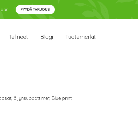
maan!
PYYDÄ TARJOUS
Telineet
Blogi
Tuotemerkit
aosat
,
öljynsuodattimet
,
Blue print