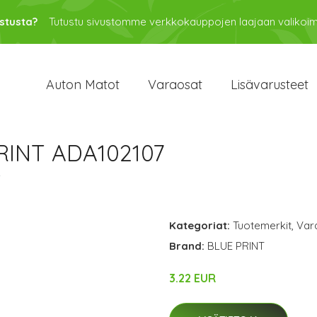
stusta?
Tutustu sivustomme verkkokauppojen laajaan valikoi
Auton Matot
Varaosat
Lisävarusteet
PRINT ADA102107
7
Kategoriat:
Tuotemerkit
,
Var
Brand:
BLUE PRINT
3.22 EUR