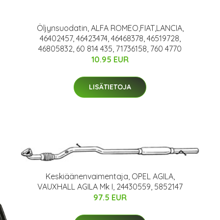
Öljynsuodatin, ALFA ROMEO,FIAT,LANCIA,
46402457, 46423474, 46468378, 46519728,
46805832, 60 814 435, 71736158, 760 4770
10.95 EUR
LISÄTIETOJA
Keskiäänenvaimentaja, OPEL AGILA,
VAUXHALL AGILA Mk I, 24430559, 5852147
97.5 EUR