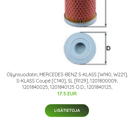
Öljynsuodatin, MERCEDES-BENZ S-KLASS [W140, W221],
S-KLASS Coupé [C140], SL [R129], 1201800009,
1201840025, 1201840125 O.D., 1201840125,
17.5 EUR
LISÄTIETOJA