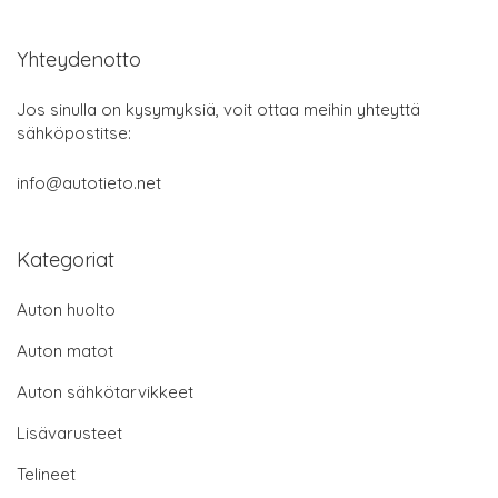
Yhteydenotto
Jos sinulla on kysymyksiä, voit ottaa meihin yhteyttä
sähköpostitse:
info@autotieto.net
Kategoriat
Auton huolto
Auton matot
Auton sähkötarvikkeet
Lisävarusteet
Telineet