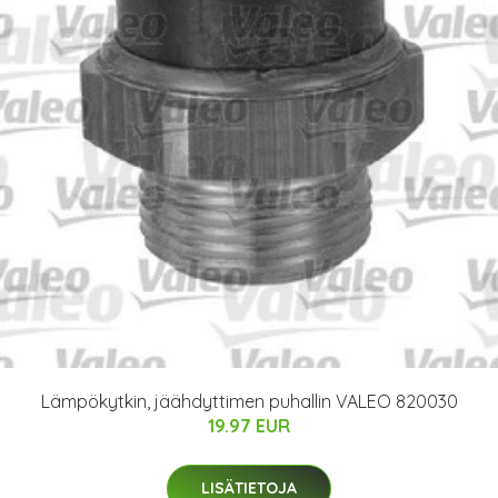
Lämpökytkin, jäähdyttimen puhallin VALEO 820030
19.97 EUR
LISÄTIETOJA