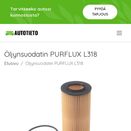
Tarvitseeko autosi
PYYDÄ
TARJOUS
kunnostusta?
.
Öljynsuodatin PURFLUX L318
Etusivu
Öljynsuodatin PURFLUX L318