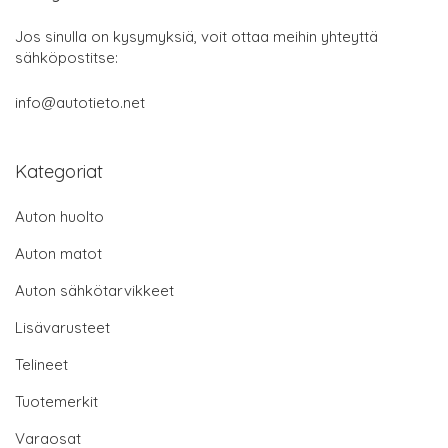
Jos sinulla on kysymyksiä, voit ottaa meihin yhteyttä
sähköpostitse:
info@autotieto.net
Kategoriat
Auton huolto
Auton matot
Auton sähkötarvikkeet
Lisävarusteet
Telineet
Tuotemerkit
Varaosat