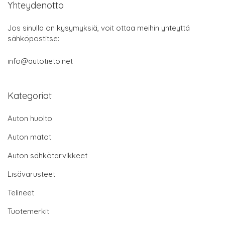
Yhteydenotto
Jos sinulla on kysymyksiä, voit ottaa meihin yhteyttä
sähköpostitse:
info@autotieto.net
Kategoriat
Auton huolto
Auton matot
Auton sähkötarvikkeet
Lisävarusteet
Telineet
Tuotemerkit