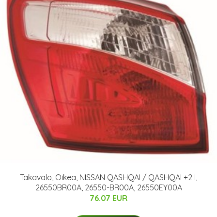
Takavalo, Oikea, NISSAN QASHQAI / QASHQAI +2 I,
26550BR00A, 26550-BR00A, 26550EY00A
76.07 EUR