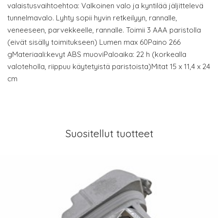
valaistusvaihtoehtoa: Valkoinen valo ja kyntilää jäljittelevä
tunnelmavalo. Lyhty sopii hyvin retkeilyyn, rannalle,
veneeseen, parvekkeelle, rannalle. Toimii 3 AAA paristolla
(eivät sisälly toimitukseen) Lumen max 60Paino 266
gMateriaali:kevyt ABS muoviPaloaika: 22 h (korkealla
valoteholla, riippuu käytetyistä paristoista)Mitat 15 x 11,4 x 24
cm
Suositellut tuotteet