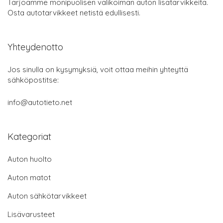
Tarjoamme monipuolisen valikoiman auton lisätarvikkeita.
Osta autotarvikkeet netistä edullisesti.
Yhteydenotto
Jos sinulla on kysymyksiä, voit ottaa meihin yhteyttä
sähköpostitse:
info@autotieto.net
Kategoriat
Auton huolto
Auton matot
Auton sähkötarvikkeet
Lisävarusteet