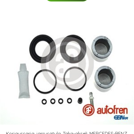
Korjaussarja, jarrusatula, Taka-akseli, MERCEDES-BENZ,