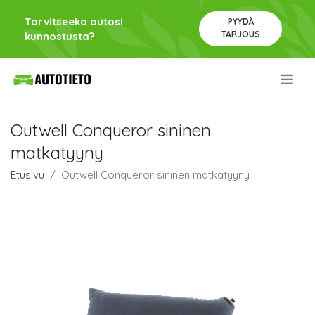
Tarvitseeko autosi
PYYDÄ
TARJOUS
kunnostusta?
.
Outwell Conqueror sininen
matkatyyny
Etusivu
Outwell Conqueror sininen matkatyyny