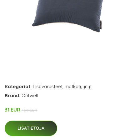
Kategoriat:
Lisävarusteet
,
matkatyynyt
Brand:
Outwell
31 EUR
46.9 EUR
LISÄTIETOJA