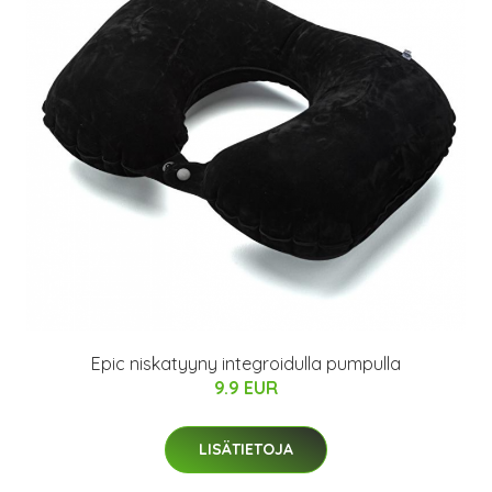
Epic niskatyyny integroidulla pumpulla
9.9 EUR
LISÄTIETOJA