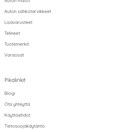
Auton matot
Auton sähkötarvikkeet
Lisävarusteet
Telineet
Tuotemerkit
Varaosat
Pikalinkit
Blogi
Ota yhteyttä
Käyttöehdot
Tietosuojakäytäntö