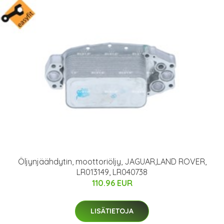
Öljynjäähdytin, moottoriöljy, JAGUAR,LAND ROVER,
LR013149, LR040738
110.96 EUR
LISÄTIETOJA