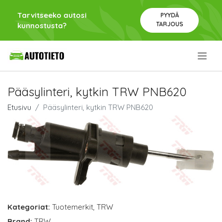
Tarvitseeko autosi
PYYDÄ
TARJOUS
kunnostusta?
.
Pääsylinteri, kytkin TRW PNB620
Etusivu
Pääsylinteri, kytkin TRW PNB620
Kategoriat:
Tuotemerkit
,
TRW
Brand:
TRW