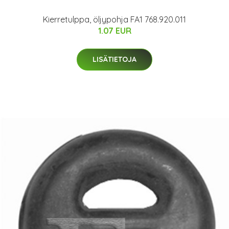
Kierretulppa, öljypohja FA1 768.920.011
1.07 EUR
LISÄTIETOJA