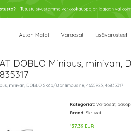
stusta?
Tutustu sivustomme verkkokauppojen laajaan valikoi
Auton Matot
Varaosat
Lisävarusteet
 FIAT DOBLO Minibus, minivan,
6835317
ibus, minivan, DOBLO Skåp/stor limousine, 4655923, 46835317
Kategoriat:
Varaosat
,
pakop
Brand:
Skruvat
137.39 EUR