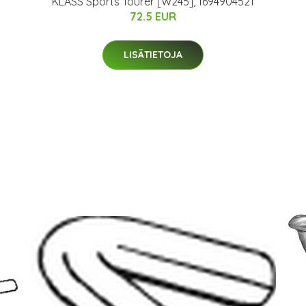
KLASS Sports Tourer [W245], 1694904521
72.5 EUR
LISÄTIETOJA