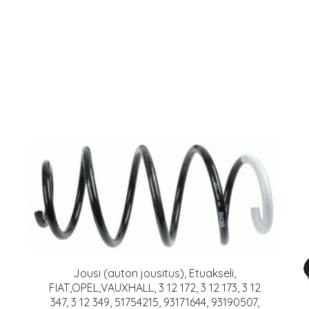
Jousi (auton jousitus), Etuakseli,
FIAT,OPEL,VAUXHALL, 3 12 172, 3 12 173, 3 12
347, 3 12 349, 51754215, 93171644, 93190507,