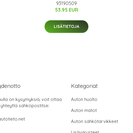
93190509
53.95 EUR
LISÄTIETOJA
ydenotto
Kategoriat
nulla on kysymyksiä, voit ottaa
Auton huolto
 yhteyttä sähköpostitse:
Auton matot
utotieto.net
Auton sähkötarvikkeet
Lisävarusteet