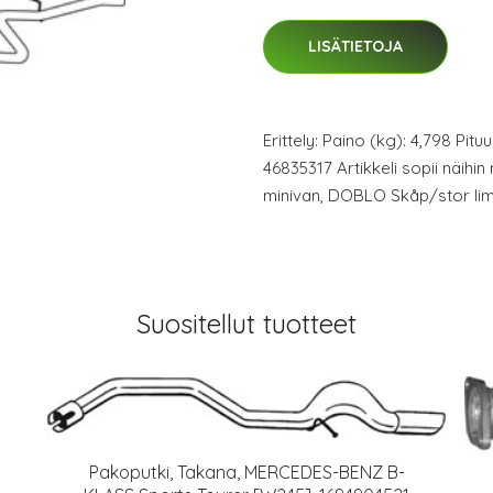
LISÄTIETOJA
Erittely: Paino (kg): 4,798 Pit
46835317 Artikkeli sopii näihin
minivan, DOBLO Skåp/stor li
Suositellut tuotteet
Pakoputki, Takana, MERCEDES-BENZ B-