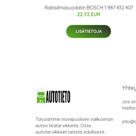
Raitisilmasuodatin BOSCH 1 987 432 407
22.72 EUR
LISÄTIETOJA
Yhte
Jos si
meihin
Tarjoamme monipuolisen valikoiman
info@a
auton lisätarvikkeita. Osta
autotarvikkeet netistä edullisesti.