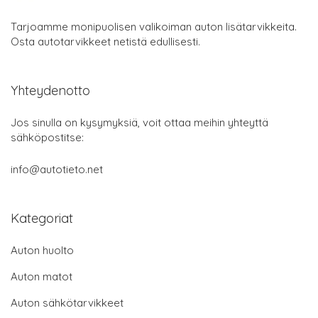
Tarjoamme monipuolisen valikoiman auton lisätarvikkeita.
Osta autotarvikkeet netistä edullisesti.
Yhteydenotto
Jos sinulla on kysymyksiä, voit ottaa meihin yhteyttä
sähköpostitse:
info@autotieto.net
Kategoriat
Auton huolto
Auton matot
Auton sähkötarvikkeet