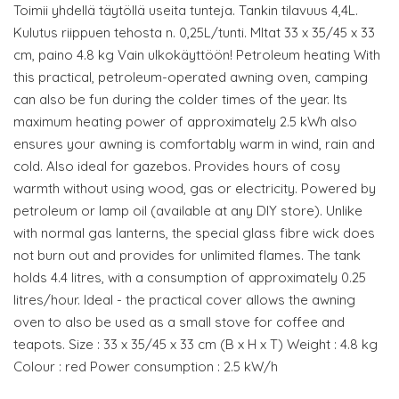
Toimii yhdellä täytöllä useita tunteja. Tankin tilavuus 4,4L.
Kulutus riippuen tehosta n. 0,25L/tunti. MItat 33 x 35/45 x 33
cm, paino 4.8 kg Vain ulkokäyttöön! Petroleum heating With
this practical, petroleum-operated awning oven, camping
can also be fun during the colder times of the year. Its
maximum heating power of approximately 2.5 kWh also
ensures your awning is comfortably warm in wind, rain and
cold. Also ideal for gazebos. Provides hours of cosy
warmth without using wood, gas or electricity. Powered by
petroleum or lamp oil (available at any DIY store). Unlike
with normal gas lanterns, the special glass fibre wick does
not burn out and provides for unlimited flames. The tank
holds 4.4 litres, with a consumption of approximately 0.25
litres/hour. Ideal - the practical cover allows the awning
oven to also be used as a small stove for coffee and
teapots. Size : 33 x 35/45 x 33 cm (B x H x T) Weight : 4.8 kg
Colour : red Power consumption : 2.5 kW/h