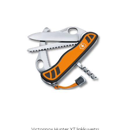
Victorinox Hunter XT linkkuveitsi