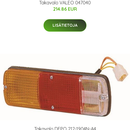
Takavalo VALEO 047040
214.86 EUR
LISÄTIETOJA
Takavalo DEPO 212-1904N-A4