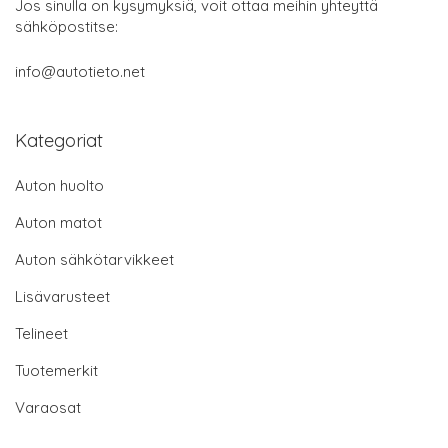
Jos sinulla on kysymyksiä, voit ottaa meihin yhteyttä
sähköpostitse:
info@autotieto.net
Kategoriat
Auton huolto
Auton matot
Auton sähkötarvikkeet
Lisävarusteet
Telineet
Tuotemerkit
Varaosat