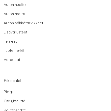
Auton huolto
Auton matot
Auton sähkötarvikkeet
Lisävarusteet
Telineet
Tuotemerkit
Varaosat
Pikalinkit
Blogi
Ota yhteyttä
Käyttöehdot