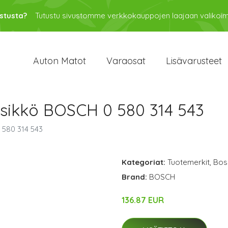
stusta?
Tutustu sivustomme verkkokauppojen laajaan valikoi
Auton Matot
Varaosat
Lisävarusteet
ksikkö BOSCH 0 580 314 543
 580 314 543
Kategoriat:
Tuotemerkit
,
Bos
Brand:
BOSCH
136.87 EUR