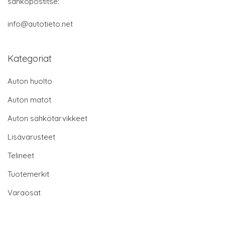
sähköpostitse:
info@autotieto.net
Kategoriat
Auton huolto
Auton matot
Auton sähkötarvikkeet
Lisävarusteet
Telineet
Tuotemerkit
Varaosat