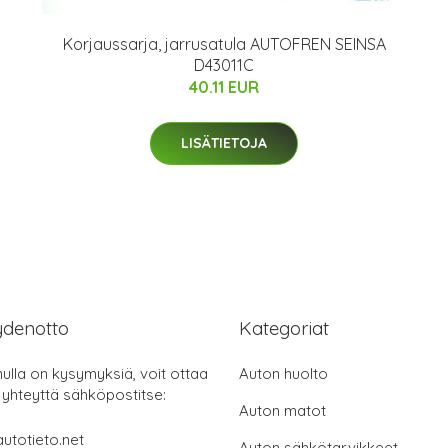
Korjaussarja, jarrusatula AUTOFREN SEINSA
D43011C
40.11 EUR
LISÄTIETOJA
ydenotto
Kategoriat
nulla on kysymyksiä, voit ottaa
Auton huolto
 yhteyttä sähköpostitse:
Auton matot
utotieto.net
Auton sähkötarvikkeet