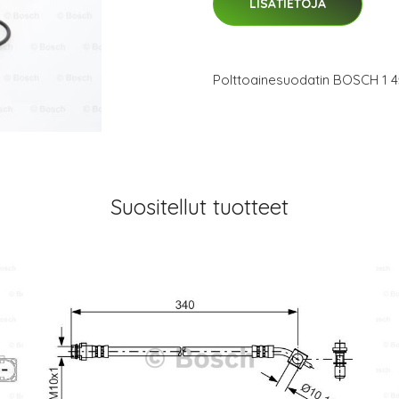
LISÄTIETOJA
Polttoainesuodatin BOSCH 1 4
Suositellut tuotteet