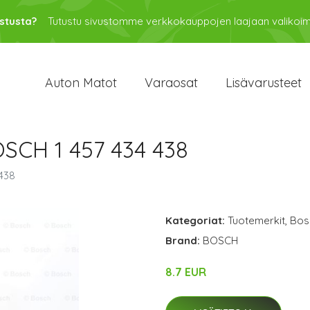
stusta?
Tutustu sivustomme verkkokauppojen laajaan valikoi
Auton Matot
Varaosat
Lisävarusteet
OSCH 1 457 434 438
438
Kategoriat:
Tuotemerkit
,
Bos
Brand:
BOSCH
8.7 EUR