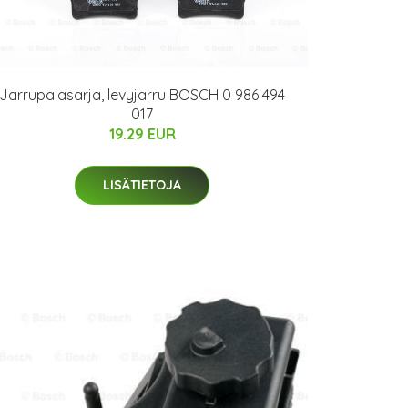
Jarrupalasarja, levyjarru BOSCH 0 986 494
017
19.29 EUR
LISÄTIETOJA