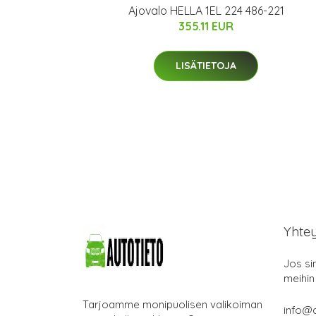
Ajovalo HELLA 1EL 224 486-221
355.11 EUR
LISÄTIETOJA
Yhte
Jos si
meihin
Tarjoamme monipuolisen valikoiman
info@a