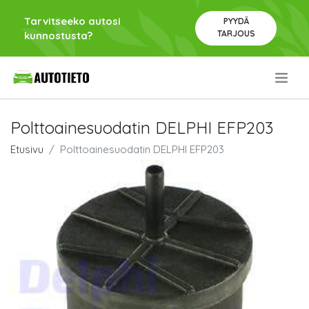
Tarvitseeko autosi
PYYDÄ
TARJOUS
kunnostusta?
.
Polttoainesuodatin DELPHI EFP203
Etusivu
Polttoainesuodatin DELPHI EFP203