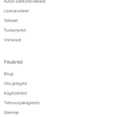
Auton sähkötarvikkeet
Lisävarusteet
Telineet
Tuotemerkit
Varaosat
Pikalinkit
Blogi
Ota yhteyttä
Käyttöehdot
Tietosuojakäytäntö
Sitemap