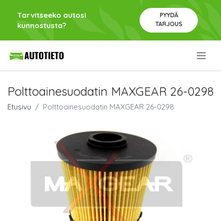
Tarvitseeko autosi
PYYDÄ
TARJOUS
kunnostusta?
.
Polttoainesuodatin MAXGEAR 26-0298
Etusivu
Polttoainesuodatin MAXGEAR 26-0298