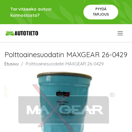
Tarvitseeko autosi
PYYDÄ
TARJOUS
kunnostusta?
.
Polttoainesuodatin MAXGEAR 26-0429
Etusivu
Polttoainesuodatin MAXGEAR 26-0429