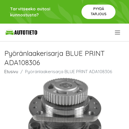
Tarvitseeko autosi
PYYDÄ
TARJOUS
kunnostusta?
.
Pyöränlaakerisarja BLUE PRINT
ADA108306
Etusivu
Pyöränlaakerisarja BLUE PRINT ADA108306