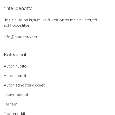
Yhteydenotto
Jos sinulla on kysymyksiä, voit ottaa meihin yhteyttä
sähköpostitse:
info@autotieto.net
Kategoriat
Auton huolto
Auton matot
Auton sähkötarvikkeet
Lisävarusteet
Telineet
Tuotemerkit