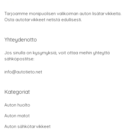
Tarjoamme monipuolisen valikoiman auton lisätarvikkeita.
Osta autotarvikkeet netistä edullisesti.
Yhteydenotto
Jos sinulla on kysymyksiä, voit ottaa meihin yhteyttä
sähköpostitse:
info@autotieto.net
Kategoriat
Auton huolto
Auton matot
Auton sähkötarvikkeet