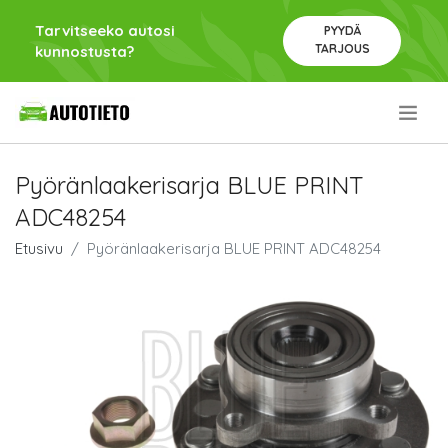
Tarvitseeko autosi
PYYDÄ
TARJOUS
kunnostusta?
.
Pyöränlaakerisarja BLUE PRINT
ADC48254
Etusivu
Pyöränlaakerisarja BLUE PRINT ADC48254