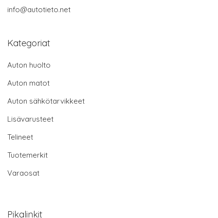
info@autotieto.net
Kategoriat
Auton huolto
Auton matot
Auton sähkötarvikkeet
Lisävarusteet
Telineet
Tuotemerkit
Varaosat
Pikalinkit