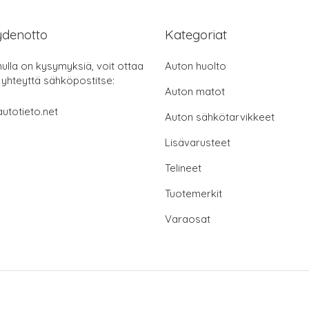
ydenotto
Kategoriat
nulla on kysymyksiä, voit ottaa
Auton huolto
 yhteyttä sähköpostitse:
Auton matot
utotieto.net
Auton sähkötarvikkeet
Lisävarusteet
Telineet
Tuotemerkit
Varaosat
© 2026 autotieto.net