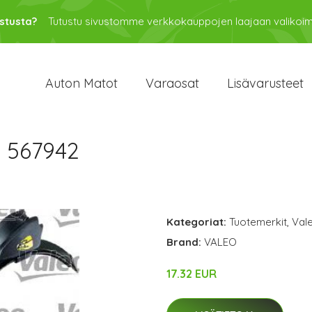
stusta?
Tutustu sivustomme verkkokauppojen laajaan valikoi
Auton Matot
Varaosat
Lisävarusteet
 567942
Kategoriat:
Tuotemerkit
,
Val
Brand:
VALEO
17.32 EUR