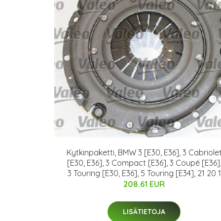
Kytkinpaketti, BMW 3 [E30, E36], 3 Cabriole
[E30, E36], 3 Compact [E36], 3 Coupé [E36]
3 Touring [E30, E36], 5 Touring [E34], 21 20 1
208.61 EUR
LISÄTIETOJA