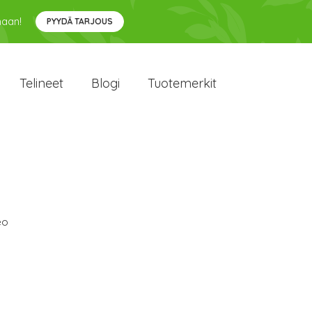
maan!
PYYDÄ TARJOUS
Telineet
Blogi
Tuotemerkit
eo