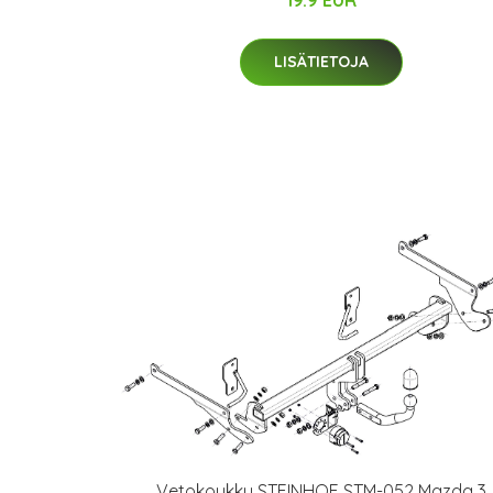
19.9 EUR
LISÄTIETOJA
Vetokoukku STEINHOF STM-052 Mazda 3