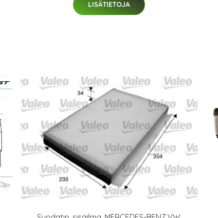
LISÄTIETOJA
Suodatin, sisäilma, MERCEDES-BENZ,VW,