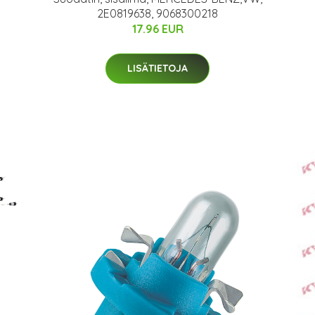
2E0819638, 9068300218
17.96 EUR
LISÄTIETOJA