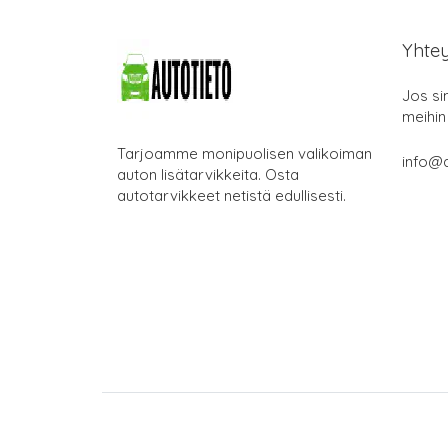
Yhte
Jos si
meihin
Tarjoamme monipuolisen valikoiman
info@a
auton lisätarvikkeita. Osta
autotarvikkeet netistä edullisesti.