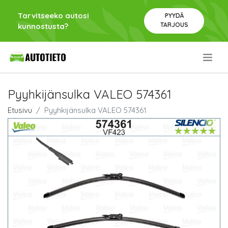
Tarvitseeko autosi
PYYDÄ
TARJOUS
kunnostusta?
.
Pyyhkijänsulka VALEO 574361
Etusivu
Pyyhkijänsulka VALEO 574361