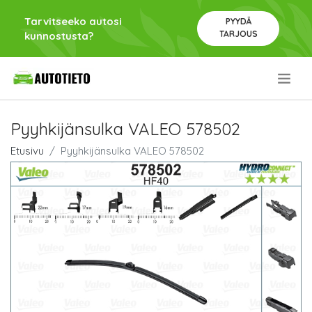
Tarvitseeko autosi
PYYDÄ
TARJOUS
kunnostusta?
.
Pyyhkijänsulka VALEO 578502
Etusivu
Pyyhkijänsulka VALEO 578502