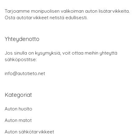
Tarjoamme monipuolisen valikoiman auton lisätarvikkeita.
Osta autotarvikkeet netistä edullisesti.
Yhteydenotto
Jos sinulla on kysymyksiä, voit ottaa meihin yhteyttä
sähköpostitse:
info@autotieto.net
Kategoriat
Auton huolto
Auton matot
Auton sähkötarvikkeet