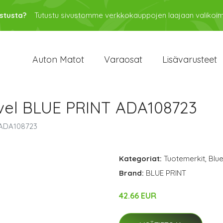
stusta?
Tutustu sivustomme verkkokauppojen laajaan valikoi
Auton Matot
Varaosat
Lisävarusteet
vel BLUE PRINT ADA108723
 ADA108723
Kategoriat:
Tuotemerkit
,
Blue
Brand:
BLUE PRINT
42.66 EUR