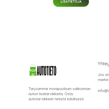
LISÄTIETOJA
Yhte
Jos si
meihin
Tarjoamme monipuolisen valikoiman
info@a
auton lisätarvikkeita. Osta
autotarvikkeet netistä edullisesti.