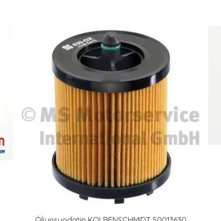
Öljynsuodatin KOLBENSCHMIDT 50013630