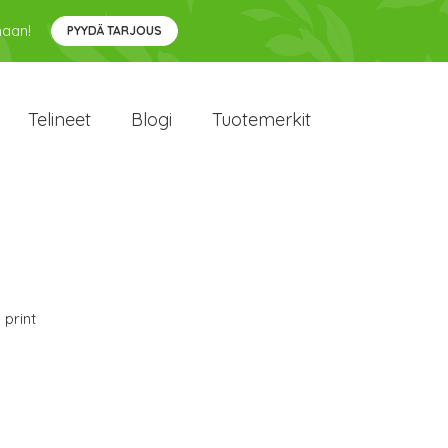
maan!
PYYDÄ TARJOUS
Telineet
Blogi
Tuotemerkit
 print