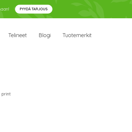
maan!
PYYDÄ TARJOUS
Telineet
Blogi
Tuotemerkit
 print