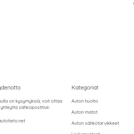
ydenotto
Kategoriat
nulla on kysymyksiä, voit ottaa
Auton huolto
 yhteyttä sähköpostitse:
Auton matot
utotieto.net
Auton sähkötarvikkeet