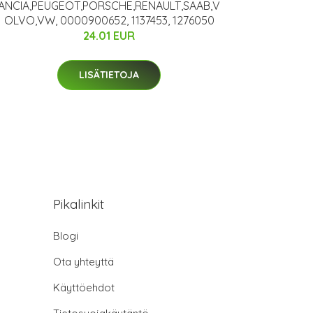
ANCIA,PEUGEOT,PORSCHE,RENAULT,SAAB,V
OLVO,VW, 0000900652, 1137453, 1276050
24.01 EUR
LISÄTIETOJA
Pikalinkit
Blogi
Ota yhteyttä
Käyttöehdot