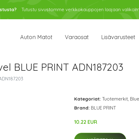
stusta?
Tutustu sivustomme verkkokauppojen laajaan valikoi
Auton Matot
Varaosat
Lisävarusteet
vel BLUE PRINT ADN187203
 ADN187203
Kategoriat:
Tuotemerkit
,
Blue
Brand:
BLUE PRINT
10.22 EUR