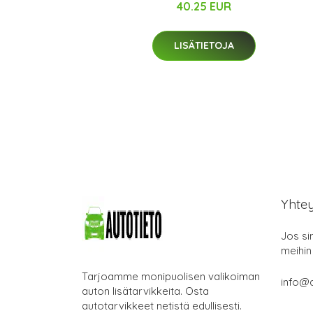
40.25 EUR
LISÄTIETOJA
Yhte
Jos si
meihin
Tarjoamme monipuolisen valikoiman
info@a
auton lisätarvikkeita. Osta
autotarvikkeet netistä edullisesti.