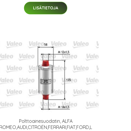
LISÄTIETOJA
Polttoainesuodatin, ALFA
ROMEO,AUDI,CITROËN,FERRARI,FIAT,FORD,L