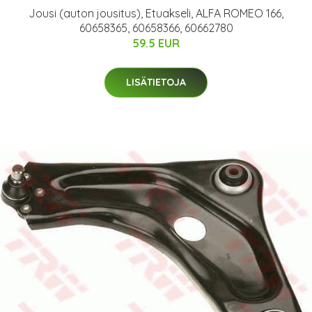
Jousi (auton jousitus), Etuakseli, ALFA ROMEO 166,
60658365, 60658366, 60662780
59.5 EUR
LISÄTIETOJA