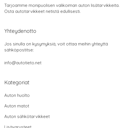
Tarjoamme monipuolisen valikoiman auton lisätarvikkeita.
Osta autotarvikkeet netistä edullisesti.
Yhteydenotto
Jos sinulla on kysymyksiä, voit ottaa meihin yhteyttä
sähköpostitse:
info@autotieto.net
Kategoriat
Auton huolto
Auton matot
Auton sähkötarvikkeet
Lisävarusteet