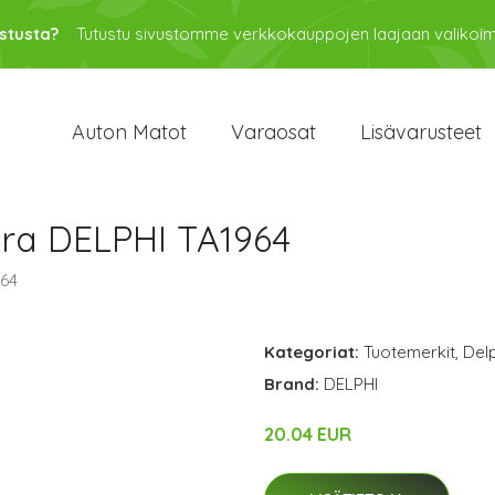
stusta?
Tutustu sivustomme verkkokauppojen laajaan valikoi
Auton Matot
Varaosat
Lisävarusteet
ra DELPHI TA1964
964
Kategoriat:
Tuotemerkit
,
Delp
Brand:
DELPHI
20.04 EUR