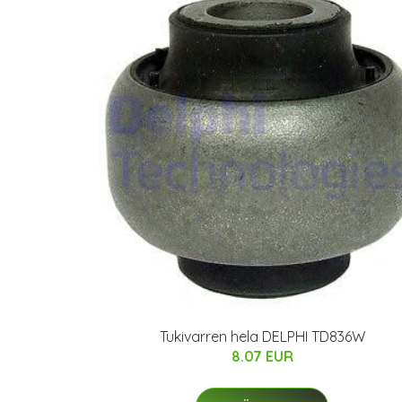
Tukivarren hela DELPHI TD836W
8.07 EUR