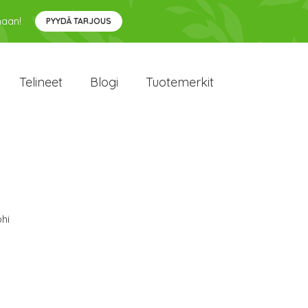
maan!
PYYDÄ TARJOUS
Telineet
Blogi
Tuotemerkit
hi