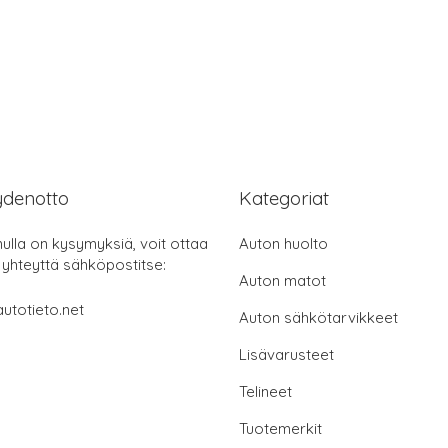
ydenotto
Kategoriat
nulla on kysymyksiä, voit ottaa
Auton huolto
 yhteyttä sähköpostitse:
Auton matot
utotieto.net
Auton sähkötarvikkeet
Lisävarusteet
Telineet
Tuotemerkit