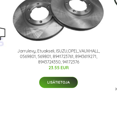
Jarrulevy, Etuakseli, ISUZU,OPEL,VAUXHALL,
0569801, 569801, 8941723761, 8943619271,
8943724350, 94172376
23.55 EUR
LISÄTIETOJA