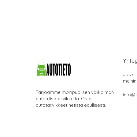
Yhte
Jos si
meihin
Tarjoamme monipuolisen valikoiman
info@a
auton lisätarvikkeita. Osta
autotarvikkeet netistä edullisesti.