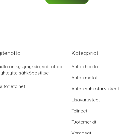
ydenotto
Kategoriat
nulla on kysymyksiä, voit ottaa
Auton huolto
 yhteyttä sähköpostitse:
Auton matot
utotieto.net
Auton sähkötarvikkeet
Lisävarusteet
Telineet
Tuotemerkit
Varaosat