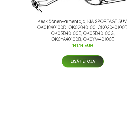
Keskiäänenvaimentaja, KIA SPORTAGE SUV
OK01840100D, OK02040100, OK02040100D
OK05D40100E, OK05D40100G,
OK0YA40100B, OK0YW40100B
141.14 EUR
LISÄTIETOJA