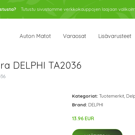
stusta?
Tutustu sivustomme verkkokauppojen laajaan valikoi
Auton Matot
Varaosat
Lisävarusteet
ora DELPHI TA2036
036
Kategoriat:
Tuotemerkit
,
Delp
Brand:
DELPHI
13.96 EUR