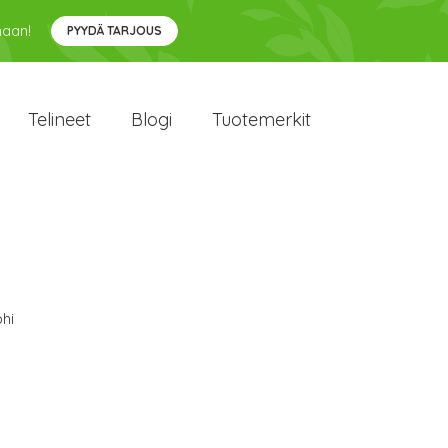
maan!
PYYDÄ TARJOUS
Telineet
Blogi
Tuotemerkit
hi