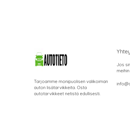
Yhte
Jos si
meihin
Tarjoamme monipuolisen valikoiman
info@a
auton lisätarvikkeita. Osta
autotarvikkeet netistä edullisesti.